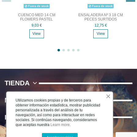
Fuera de stock
Fuera de stock
CUENCO MED 14 CM
ENSALADERA Nº 3 18 CM
FLOWERS PASTEL
PECES SURTIDOS
9,03 €
12,75 €
View
View
TIENDA
NOSOTROS
Utilizamos cookies propias y de terceros para
obtener información estadística, mostrar publicidad
personalizada a través del análisis de tu
navegación, así como para interactuar en redes
INFORMACIÓN
sociales. Si continúas navegando, consideramos
que aceptas nuestra
Learn more.