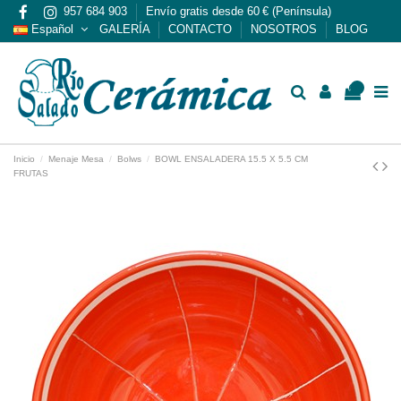
957 684 903
Envío gratis desde 60 € (Península)
Español
GALERÍA
CONTACTO
NOSOTROS
BLOG
0
Inicio
Menaje Mesa
Bolws
BOWL ENSALADERA 15.5 X 5.5 CM
FRUTAS