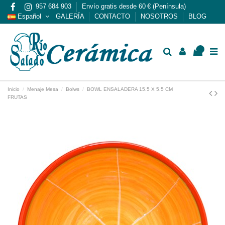
957 684 903
Envío gratis desde 60 € (Península)
Español
GALERÍA
CONTACTO
NOSOTROS
BLOG
0
Inicio
Menaje Mesa
Bolws
BOWL ENSALADERA 15.5 X 5.5 CM
FRUTAS