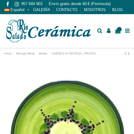
957 684 903
Envío gratis desde 60 € (Península)
Español
GALERÍA
CONTACTO
NOSOTROS
BLOG
0
Inicio
Menaje Mesa
Bolws
CUENCO 9 CM PEQU. FRUTAS