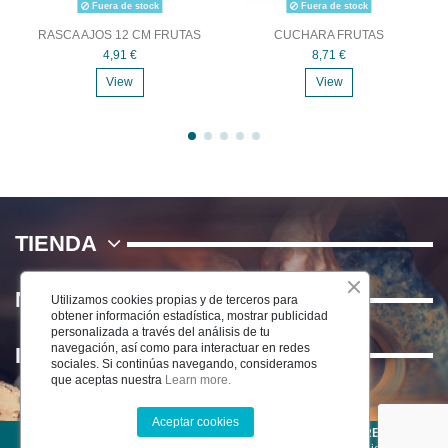
Fuera de stock
Fuera de stock
RASCA AJOS 12 CM FRUTAS
CUCHARA FRUTAS
4,91 €
8,71 €
View
View
TIENDA
NOSOTROS
Utilizamos cookies propias y de terceros para
obtener información estadística, mostrar publicidad
personalizada a través del análisis de tu
navegación, así como para interactuar en redes
INFORMACIÓN
sociales. Si continúas navegando, consideramos
que aceptas nuestra
Learn more.
Aceptar cookies
©2025 CERÁMICA DEL RÍO SALADO S.L . TODOS LOS DERECHOS