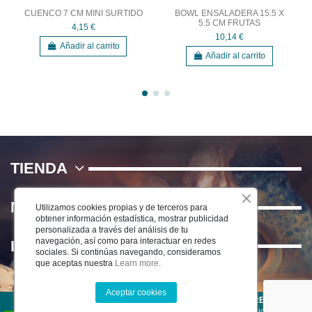
CUENCO 7 CM MINI SURTIDO
BOWL ENSALADERA 15.5 X
5.5 CM FRUTAS
4,15 €
10,14 €
Añadir al carrito
Añadir al carrito
TIENDA
NOSOTROS
Utilizamos cookies propias y de terceros para
obtener información estadística, mostrar publicidad
personalizada a través del análisis de tu
navegación, así como para interactuar en redes
INFORMACIÓN
sociales. Si continúas navegando, consideramos
que aceptas nuestra
Learn more.
Aceptar cookies
©2025 CERÁMICA DEL RÍO SALADO S.L . TODOS LOS DERECHOS
RESERVADOS
-
Aviso Legal
-
Política de Privacidad
-
Condiciones de