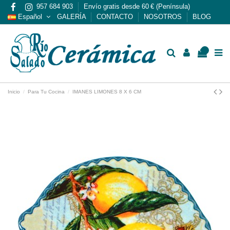
957 684 903
Envío gratis desde 60 € (Península)
Español
GALERÍA
CONTACTO
NOSOTROS
BLOG
0
Inicio
Para Tu Cocina
IMANES LIMONES 8 X 6 CM