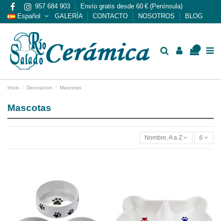
957 684 903
Envío gratis desde 60 € (Península)
Español
GALERÍA
CONTACTO
NOSOTROS
BLOG
0
Inicio
Decoracion
Mascotas
Mascotas
Nombre, A a Z
6