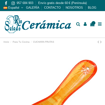
957 684 903
Envío gratis desde 60 € (Península)
Español
GALERÍA
CONTACTO
NOSOTROS
BLOG
0
Inicio
Para Tu Cocina
CUCHARA FRUTAS