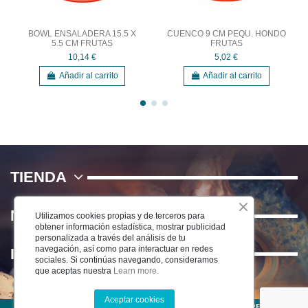
BOWL ENSALADERA 15.5 X
CUENCO 9 CM PEQU. HONDO
5.5 CM FRUTAS
FRUTAS
10,14 €
5,02 €
Añadir al carrito
Añadir al carrito
TIENDA
NOSOTROS
Utilizamos cookies propias y de terceros para
obtener información estadística, mostrar publicidad
personalizada a través del análisis de tu
navegación, así como para interactuar en redes
INFORMACIÓN
sociales. Si continúas navegando, consideramos
que aceptas nuestra
Learn more.
Aceptar cookies
©2025 CERÁMICA DEL RÍO SALADO S.L . TODOS LOS DERECHOS