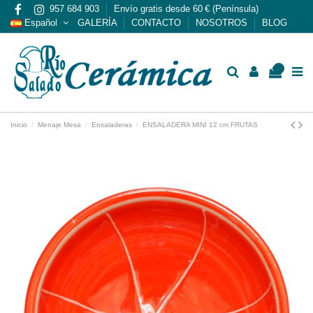
957 684 903
Envío gratis desde 60 € (Península)
Español
GALERÍA
CONTACTO
NOSOTROS
BLOG
0
Inicio
Menaje Mesa
Ensaladeras
ENSALADERA MINI 12 cm FRUTAS