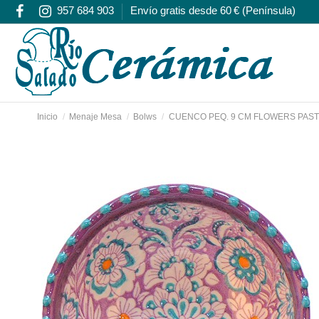
957 684 903
Envío gratis desde 60 € (Península)
Inicio
Menaje Mesa
Bolws
CUENCO PEQ. 9 CM FLOWERS PAST