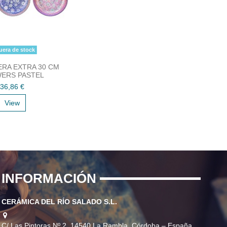
era de stock
RA EXTRA 30 CM
ERS PASTEL
36,86 €
View
INFORMACIÓN
CERÁMICA DEL RÍO SALADO S.L.
C/ Las Pintoras Nº 2, 14540 La Rambla, Córdoba – España