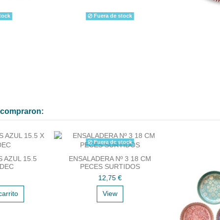
tock
Fuera de stock
n compraron:
Fuera de stock
 AZUL 15.5
ENSALADERA Nº 3 18 CM
 DEC
PECES SURTIDOS
12,75 €
carrito
View