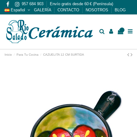
957 684 903
Envío gratis desde 60 € (Península)
Español
GALERÍA
CONTACTO
NOSOTROS
BLOG
0
Inicio
Para Tu Cocina
CAZUELITA 12 CM SURTIDA