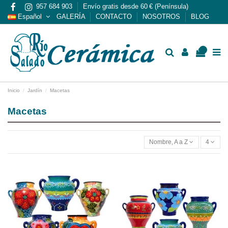
957 684 903
Envío gratis desde 60 € (Península)
Español
GALERÍA
CONTACTO
NOSOTROS
BLOG
0
Inicio
Jardín
Macetas
Macetas
Nombre, A a Z
4