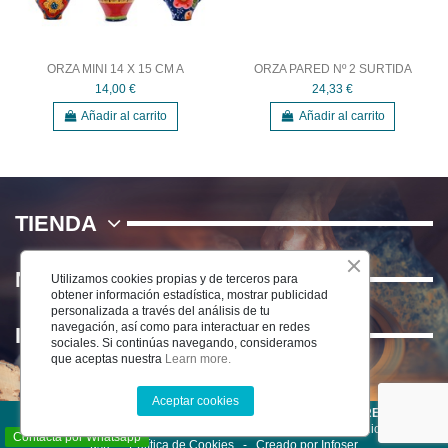
ORZA MINI 14 X 15 CM A
ORZA PARED Nº 2 SURTIDA
14,00 €
24,33 €
Añadir al carrito
Añadir al carrito
TIENDA
NOSOTROS
Utilizamos cookies propias y de terceros para
obtener información estadística, mostrar publicidad
personalizada a través del análisis de tu
navegación, así como para interactuar en redes
INFORMACIÓN
sociales. Si continúas navegando, consideramos
que aceptas nuestra
Learn more.
Aceptar cookies
©2025 CERÁMICA DEL RÍO SALADO S.L . TODOS LOS DERECHOS
RESERVADOS
-
Aviso Legal
-
Política de Privacidad
-
Condiciones de
Contacta por Whatsapp
uso
-
Política de Cookies -
Creado por Infoser