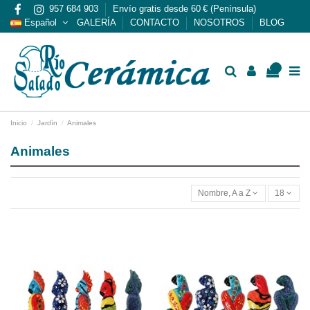
957 684 903
Envío gratis desde 60 € (Península)
Español
GALERÍA
CONTACTO
NOSOTROS
BLOG
0
Inicio
Jardín
Animales
Animales
Nombre, A a Z
18