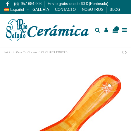
957 684 903
Envío gratis desde 60 € (Península)
Español
GALERÍA
CONTACTO
NOSOTROS
BLOG
0
Inicio
Para Tu Cocina
CUCHARA FRUTAS