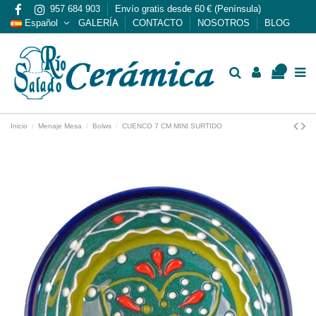
957 684 903
Envío gratis desde 60 € (Península)
Español
GALERÍA
CONTACTO
NOSOTROS
BLOG
0
Inicio
Menaje Mesa
Bolws
CUENCO 7 CM MINI SURTIDO