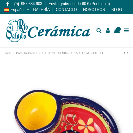
957 684 903
Envío gratis desde 60 € (Península)
Español
GALERÍA
CONTACTO
NOSOTROS
BLOG
0
Inicio
Para Tu Cocina
ACEITUNERO SIMPLE 15 X 4 CM SURTIDO