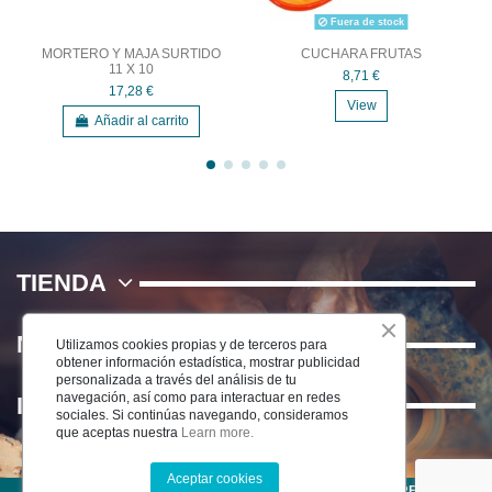
Fuera de stock
MORTERO Y MAJA SURTIDO
CUCHARA FRUTAS
11 X 10
8,71 €
17,28 €
View
Añadir al carrito
TIENDA
NOSOTROS
Utilizamos cookies propias y de terceros para
obtener información estadística, mostrar publicidad
personalizada a través del análisis de tu
navegación, así como para interactuar en redes
INFORMACIÓN
sociales. Si continúas navegando, consideramos
que aceptas nuestra
Learn more.
Aceptar cookies
©2025 CERÁMICA DEL RÍO SALADO S.L . TODOS LOS DERECHOS