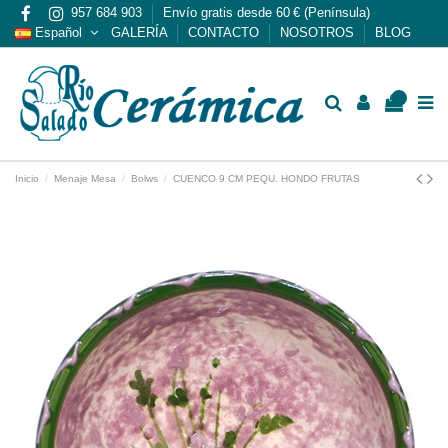
957 684 903
Envío gratis desde 60 € (Península)
Español
GALERÍA
CONTACTO
NOSOTROS
BLOG
0
Inicio
Menaje Mesa
Bolws
CUENCO 9 CM PEQU. HONDO FRUTAS