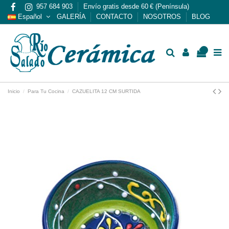
957 684 903
Envío gratis desde 60 € (Península)
Español
GALERÍA
CONTACTO
NOSOTROS
BLOG
0
Inicio
Para Tu Cocina
CAZUELITA 12 CM SURTIDA