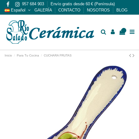
957 684 903
Envío gratis desde 60 € (Península)
Español
GALERÍA
CONTACTO
NOSOTROS
BLOG
0
Inicio
Para Tu Cocina
CUCHARA FRUTAS