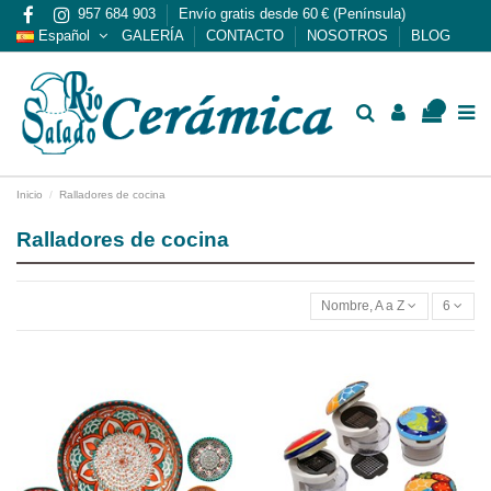
957 684 903
Envío gratis desde 60 € (Península)
Español
GALERÍA
CONTACTO
NOSOTROS
BLOG
0
Inicio
Ralladores de cocina
Ralladores de cocina
Nombre, A a Z
6