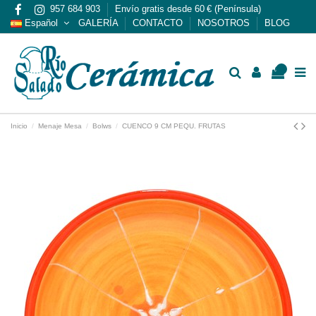
957 684 903
Envío gratis desde 60 € (Península)
Español
GALERÍA
CONTACTO
NOSOTROS
BLOG
0
Inicio
Menaje Mesa
Bolws
CUENCO 9 CM PEQU. FRUTAS