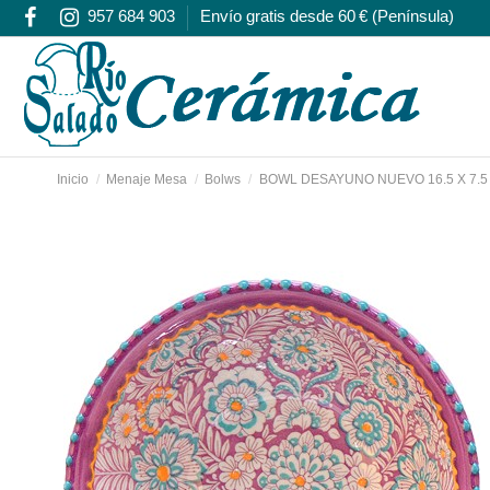
957 684 903
Envío gratis desde 60 € (Península)
Inicio
Menaje Mesa
Bolws
BOWL DESAYUNO NUEVO 16.5 X 7.