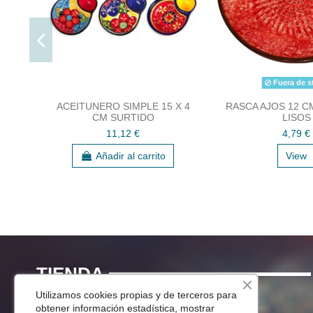
Fuera de s
ACEITUNERO SIMPLE 15 X 4
RASCA AJOS 12 
CM SURTIDO
LISOS
11,12 €
4,79 €
Añadir al carrito
View
TIENDA
Utilizamos cookies propias y de terceros para
Menaje Mesa
obtener información estadística, mostrar