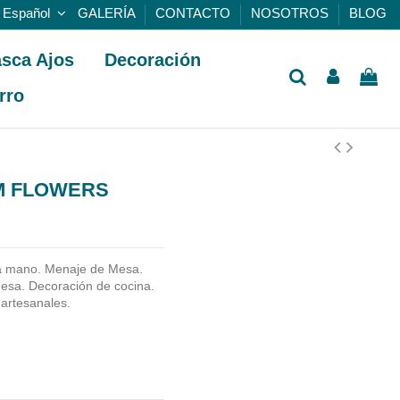
Español
GALERÍA
CONTACTO
NOSOTROS
BLOG
sca Ajos
Decoración
rro
CM FLOWERS
a mano.
Menaje de Mesa.
esa. Decoración de cocina.
 artesanales.