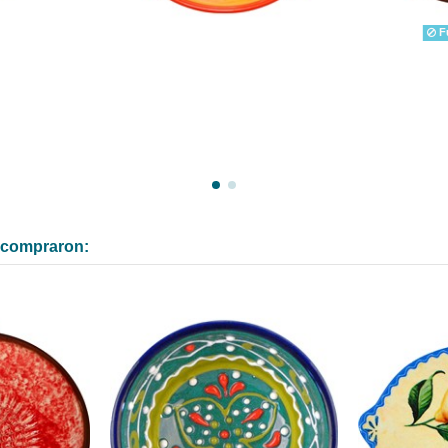
Fu
n compraron: