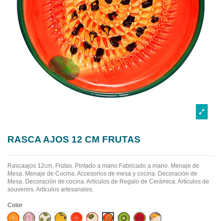
RASCA AJOS 12 CM FRUTAS
Rascaajos 12cm, Frutas. Pintado a mano.Fabricado a mano.
Menaje de
Mesa. Menaje de Cocina. Accesorios de mesa y cocina. Decoración de
Mesa. Decoración de cocina. Artículos de Regalo de Cerámica. Artículos de
souvenirs. Artículos artesanales.
Color
Diseño 1
Diseño 10
Diseño 2
Diseño 3
Diseño 4
Diseño 5
Diseño 6
Diseño 7
Diseño 8
Diseño 9