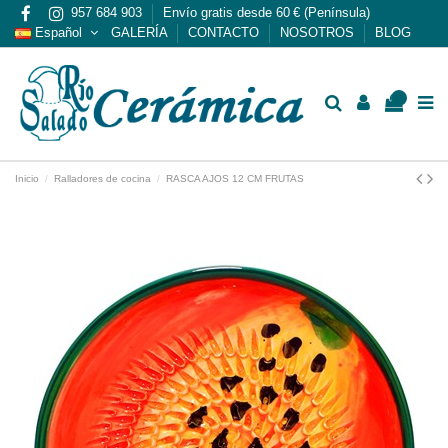
957 684 903
Envío gratis desde 60 € (Península)
Español
GALERÍA
CONTACTO
NOSOTROS
BLOG
0
Inicio
Ralladores de cocina
RASCA AJOS 12 CM FRUTAS