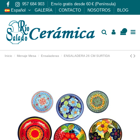
957 684 903
Envío gratis desde 60 € (Península)
Español
GALERÍA
CONTACTO
NOSOTROS
BLOG
0
Inicio
Menaje Mesa
Ensaladeras
ENSALADERA 26 CM SURTIDA