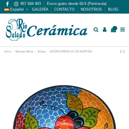
957 684 903
Envío gratis desde 60 € (Península)
Español
GALERÍA
CONTACTO
NOSOTROS
BLOG
0
Inicio
Menaje Mesa
Bolws
GAZPACHERA 23 CM SURTIDA