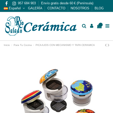
957 684 903
Envío gratis desde 60 € (Península)
Español
GALERÍA
CONTACTO
NOSOTROS
BLOG
0
Inicio
Para Tu Cocina
PICA AJOS CON MECANISMO Y TAPA CERAMICA