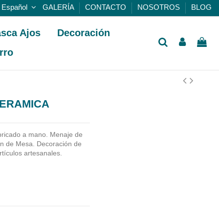
Español
GALERÍA
CONTACTO
NOSOTROS
BLOG
sca Ajos
Decoración
rro
CERAMICA
bricado a mano.
Menaje de
ón de Mesa. Decoración de
rtículos artesanales.