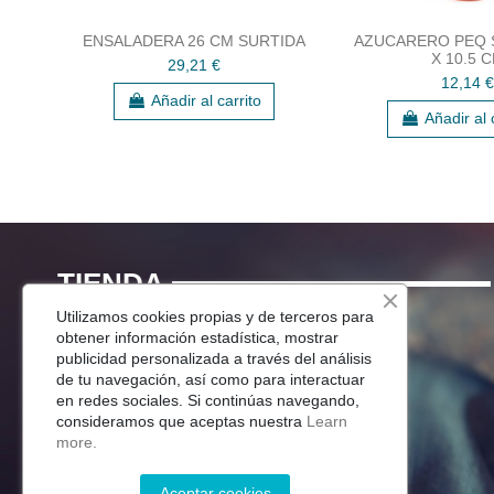
ENSALADERA 26 CM SURTIDA
AZUCARERO PEQ 
X 10.5 
29,21 €
12,14 €
Añadir al carrito
Añadir al 
TIENDA
Utilizamos cookies propias y de terceros para
Menaje Mesa
obtener información estadística, mostrar
publicidad personalizada a través del análisis
Para Tu Cocina
de tu navegación, así como para interactuar
Decoracion
en redes sociales. Si continúas navegando,
Jardín
consideramos que aceptas nuestra
Learn
more.
Aceptar cookies