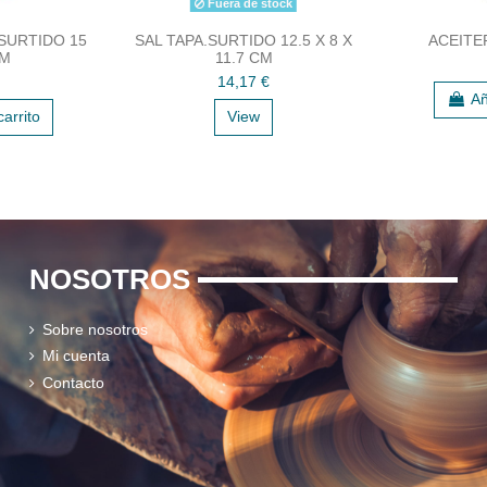
Fuera de stock
SURTIDO 15
SAL TAPA.SURTIDO 12.5 X 8 X
ACEITE
CM
11.7 CM
14,17 €
Añ
carrito
View
NOSOTROS
Sobre nosotros
Mi cuenta
Contacto