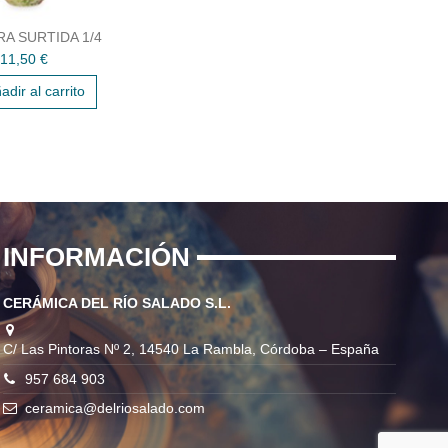
RA SURTIDA 1/4
11,50 €
adir al carrito
INFORMACIÓN
CERÁMICA DEL RÍO SALADO S.L.
C/ Las Pintoras Nº 2, 14540 La Rambla, Córdoba – España
957 684 903
ceramica@delriosalado.com