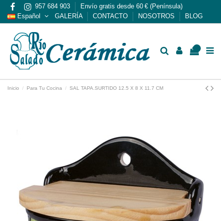
957 684 903
Envío gratis desde 60 € (Península)
Español
GALERÍA
CONTACTO
NOSOTROS
BLOG
0
Inicio
Para Tu Cocina
SAL TAPA.SURTIDO 12.5 X 8 X 11.7 CM