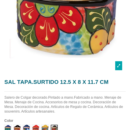
SAL TAPA.SURTIDO 12.5 X 8 X 11.7 CM
Salero de Colgar decorado.Pintado a mano.Fabricado a mano.
Menaje de
Mesa. Menaje de Cocina. Accesorios de mesa y cocina. Decoración de
Mesa. Decoración de cocina. Artículos de Regalo de Cerámica. Artículos de
souvenirs. Artículos artesanales.
Color
Diseño 1
Diseño 2
Diseño 3
Diseño 4
Diseño 5
Diseño 6