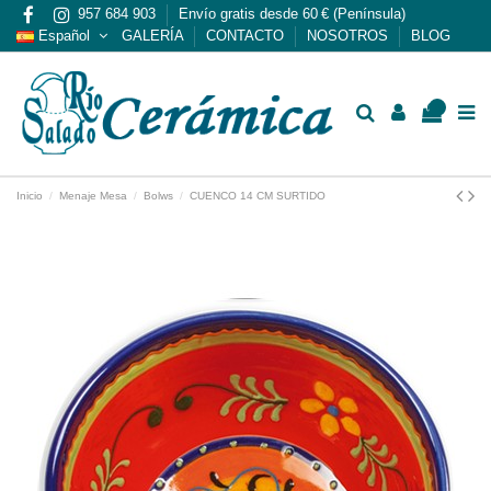
957 684 903
Envío gratis desde 60 € (Península)
Español
GALERÍA
CONTACTO
NOSOTROS
BLOG
0
Inicio
Menaje Mesa
Bolws
CUENCO 14 CM SURTIDO