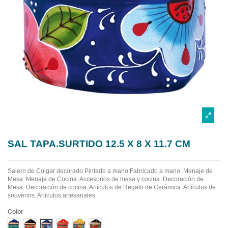
SAL TAPA.SURTIDO 12.5 X 8 X 11.7 CM
Salero de Colgar decorado.Pintado a mano.Fabricado a mano.
Menaje de
Mesa. Menaje de Cocina. Accesorios de mesa y cocina. Decoración de
Mesa. Decoración de cocina. Artículos de Regalo de Cerámica. Artículos de
souvenirs. Artículos artesanales.
Color
Diseño 1
Diseño 2
Diseño 3
Diseño 4
Diseño 5
Diseño 6