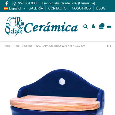
957 684 903
Envío gratis desde 60 € (Península)
Español
GALERÍA
CONTACTO
NOSOTROS
BLOG
0
Inicio
Para Tu Cocina
SAL TAPA.SURTIDO 12.5 X 8 X 11.7 CM