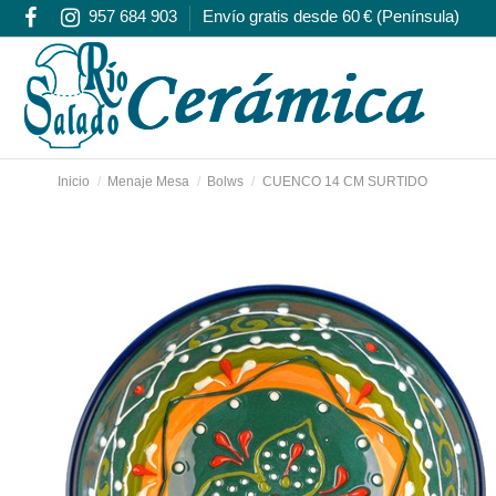
957 684 903
Envío gratis desde 60 € (Península)
Inicio
Menaje Mesa
Bolws
CUENCO 14 CM SURTIDO