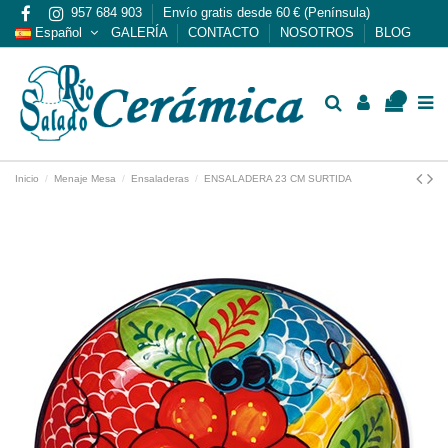
957 684 903
Envío gratis desde 60 € (Península)
Español
GALERÍA
CONTACTO
NOSOTROS
BLOG
0
Inicio
Menaje Mesa
Ensaladeras
ENSALADERA 23 CM SURTIDA