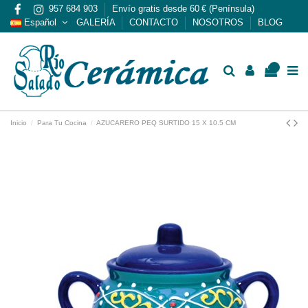
957 684 903
Envío gratis desde 60 € (Península)
Español
GALERÍA
CONTACTO
NOSOTROS
BLOG
0
Inicio
Para Tu Cocina
AZUCARERO PEQ SURTIDO 15 X 10.5 CM