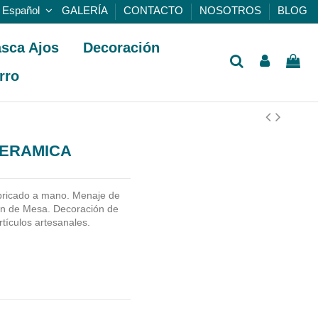
Español
GALERÍA
CONTACTO
NOSOTROS
BLOG
sca Ajos
Decoración
rro
CERAMICA
bricado a mano.
Menaje de
ón de Mesa. Decoración de
rtículos artesanales.