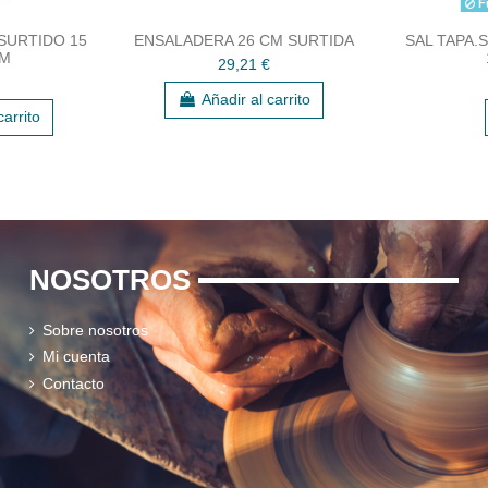
Fu
SURTIDO 15
ENSALADERA 26 CM SURTIDA
SAL TAPA.S
CM
29,21 €
Añadir al carrito
carrito
NOSOTROS
Sobre nosotros
Mi cuenta
Contacto