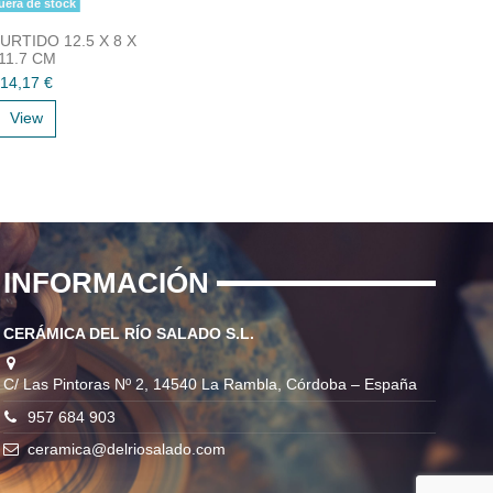
era de stock
URTIDO 12.5 X 8 X
11.7 CM
14,17 €
View
INFORMACIÓN
CERÁMICA DEL RÍO SALADO S.L.
C/ Las Pintoras Nº 2, 14540 La Rambla, Córdoba – España
957 684 903
ceramica@delriosalado.com