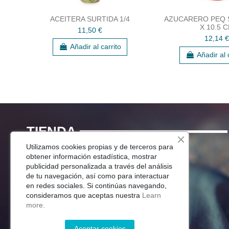
ACEITERA SURTIDA 1/4
AZUCARERO PEQ 
X 10.5 
11,50 €
12,14 €
Añadir al carrito
Añadir al 
TIENDA
Utilizamos cookies propias y de terceros para
Menaje Mesa
obtener información estadística, mostrar
publicidad personalizada a través del análisis
Para Tu Cocina
de tu navegación, así como para interactuar
Decoracion
en redes sociales. Si continúas navegando,
Jardín
consideramos que aceptas nuestra
Learn
more.
Aceptar cookies