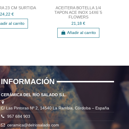
A 23 CM SURTIDA
ACEITERA BOTELLA 1/4
AZU
TAPON ACE INOX 14X6´5
24,22 €
FLOWERS
21,18 €
adir al carrito
Añadir al carrito
INFORMACIÓN
CERÁMICA DEL RÍO SALADO S.L.
C/ Las Pintoras Nº 2, 14540 La Rambla, Córdoba – España
957 684 903
ceramica@delriosalado.com