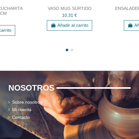
CUCHARITA
VASO MUG SURTIDO
ENSALADER
5 CM
10,31 €
Añadir al carrito
Añ
carrito
NOSOTROS
Sobre nosotros
Mi cuenta
Contacto