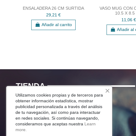
ENSALADERA 26 CM SURTIDA
VASO MUG CON 
10.5 X 8.
29,21 €
11,06 €
Añadir al carrito
Añadir al 
TIENDA
Utilizamos cookies propias y de terceros para
Menaje Mesa
obtener información estadística, mostrar
publicidad personalizada a través del análisis
Para Tu Cocina
de tu navegación, así como para interactuar
Decoracion
en redes sociales. Si continúas navegando,
Jardín
consideramos que aceptas nuestra
Learn
more.