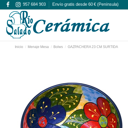
957 684 903
Envío gratis desde 60 € (Península)
Inicio
Menaje Mesa
Bolws
GAZPACHERA 23 CM SURTIDA