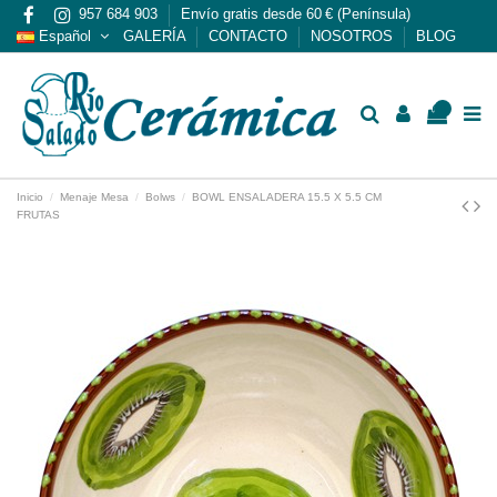
957 684 903
Envío gratis desde 60 € (Península)
Español
GALERÍA
CONTACTO
NOSOTROS
BLOG
0
Inicio
Menaje Mesa
Bolws
BOWL ENSALADERA 15.5 X 5.5 CM
FRUTAS