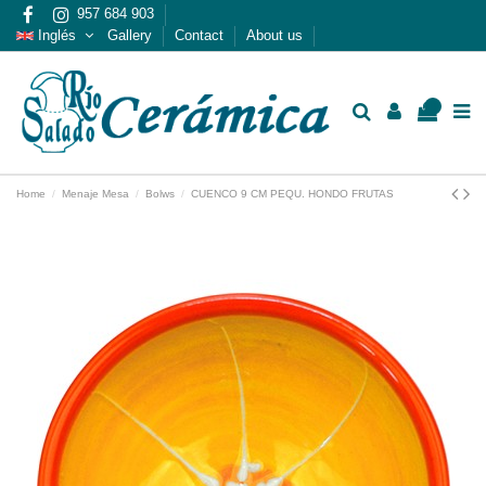
957 684 903
Inglés
Gallery
Contact
About us
0
Home
Menaje Mesa
Bolws
CUENCO 9 CM PEQU. HONDO FRUTAS