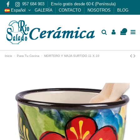
957 684 903
Envío gratis desde 60 € (Península)
Español
GALERÍA
CONTACTO
NOSOTROS
BLOG
0
Inicio
Para Tu Cocina
MORTERO Y MAJA SURTIDO 11 X 10