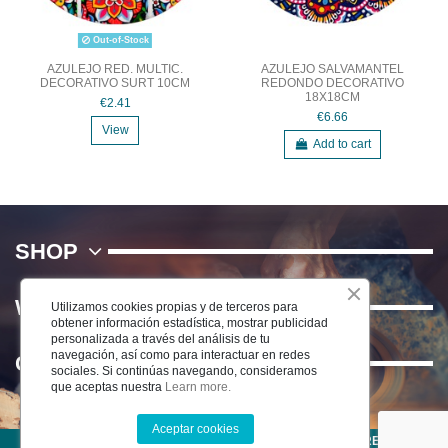
Out-of-Stock
AZULEJO RED. MULTIC.
AZULEJO SALVAMANTEL
DECORATIVO SURT 10CM
REDONDO DECORATIVO
18X18CM
€2.41
€6.66
View
Add to cart
SHOP
WE
Utilizamos cookies propias y de terceros para
obtener información estadística, mostrar publicidad
personalizada a través del análisis de tu
navegación, así como para interactuar en redes
Contact us
sociales. Si continúas navegando, consideramos
que aceptas nuestra
Learn more.
Aceptar cookies
©2022 CERÁMICA DEL RÍO SALADO S.L . TODOS LOS DERECHOS