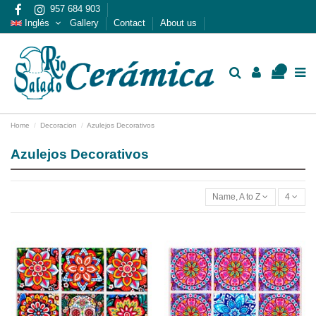
957 684 903
Inglés
Gallery
Contact
About us
0
Home
Decoracion
Azulejos Decorativos
Azulejos Decorativos
Name, A to Z
4