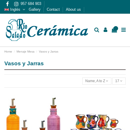
957 684 903
Inglés
Gallery
Contact
About us
0
Home
Menaje Mesa
Vasos y Jarras
Vasos y Jarras
Name, A to Z
17