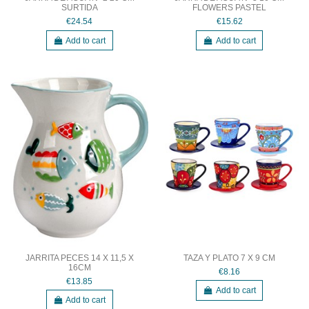
SURTIDA
FLOWERS PASTEL
€24.54
€15.62
Add to cart
Add to cart
JARRITA PECES 14 X 11,5 X
TAZA Y PLATO 7 X 9 CM
16CM
€8.16
€13.85
Add to cart
Add to cart