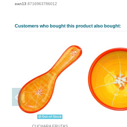
ean13
8716963786012
Customers who bought this product also bought:
Out-of-Stock
CUCHARA FRUTAS