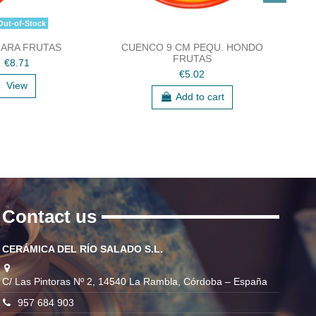
ut-of-Stock
ARA FRUTAS
CUENCO 9 CM PEQU. HONDO
CUC
FRUTAS
€8.71
€5.02
View
Add to cart
Contact us
CERÁMICA DEL RÍO SALADO S.L.
C/ Las Pintoras Nº 2, 14540 La Rambla, Córdoba – España
957 684 903