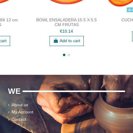
O
NI 12 cm
BOWL ENSALADERA 15.5 X 5.5
CUCH
S
CM FRUTAS
€10.14
cart
Add to cart
WE
About us
My Account
Contact