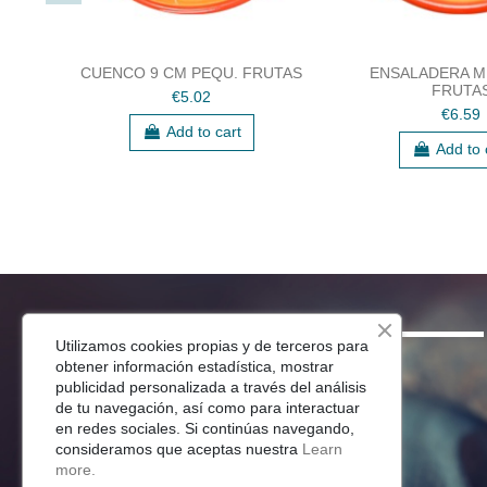
CUENCO 9 CM PEQU. FRUTAS
ENSALADERA MI
FRUTA
€5.02
€6.59
Add to cart
Add to 
SHOP
Utilizamos cookies propias y de terceros para
obtener información estadística, mostrar
Menaje Mesa
publicidad personalizada a través del análisis
de tu navegación, así como para interactuar
Para Tu Cocina
en redes sociales. Si continúas navegando,
Decoracion
consideramos que aceptas nuestra
Learn
Jardín
more.