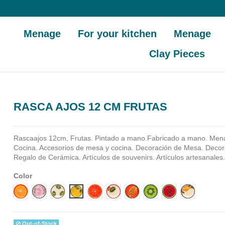
Menage
For your kitchen
Menage
Clay Pieces
RASCA AJOS 12 CM FRUTAS
Rascaajos 12cm, Frutas. Pintado a mano.Fabricado a mano.
Mena
Cocina. Accesorios de mesa y cocina. Decoración de Mesa. Decora
Regalo de Cerámica. Artículos de souvenirs. Artículos artesanales
Color
Diseño 1
Diseño 10
Diseño 2
Diseño 3
Diseño 4
Diseño 5
Diseño 6
Diseño 7
Diseño 8
Diseño 9
Out-of-Stock