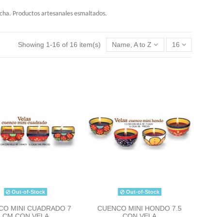
ocha. Productos artesanales esmaltados.
Showing 1-16 of 16 item(s)
Name, A to Z
16
Out-of-Stock
Out-of-Stock
CO MINI CUADRADO 7
CUENCO MINI HONDO 7.5
CM CON VELA
CON VELA