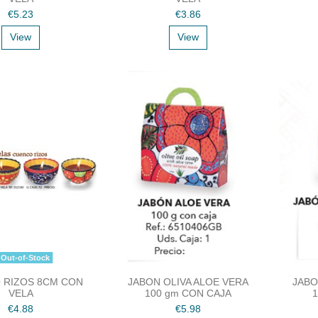
€5.23
€3.86
View
View
Out-of-Stock
 RIZOS 8CM CON
JABON OLIVA ALOE VERA
JABO
VELA
100 gm CON CAJA
1
€4.88
€5.98