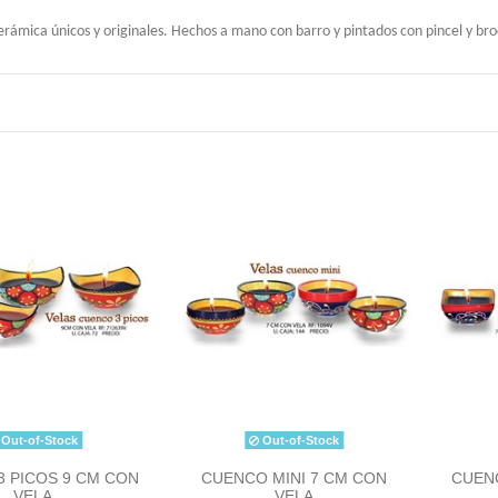
cerámica únicos y originales. Hechos a mano con barro y pintados con pincel y br
Out-of-Stock
Out-of-Stock
3 PICOS 9 CM CON
CUENCO MINI 7 CM CON
CUEN
VELA
VELA