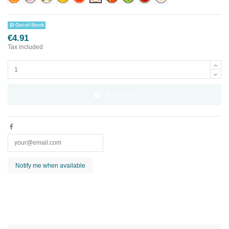
Out-of-Stock
€4.91
Tax included
Add to cart