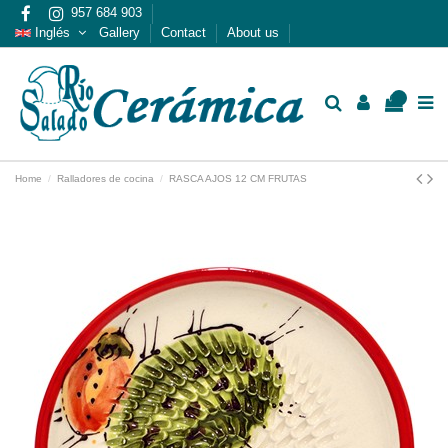
957 684 903
Inglés
Gallery
Contact
About us
0
Home
Ralladores de cocina
RASCA AJOS 12 CM FRUTAS