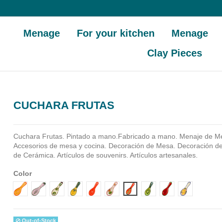
Menage
For your kitchen
Menage
Clay Pieces
CUCHARA FRUTAS
Cuchara Frutas. Pintado a mano.Fabricado a mano.
Menaje de Me
Accesorios de mesa y cocina. Decoración de Mesa. Decoración de 
de Cerámica. Artículos de souvenirs. Artículos artesanales.
Color
Diseño 1
Diseño 10
Diseño 2
Diseño 3
Diseño 4
Diseño 5
Diseño 6
Diseño 7
Diseño 8
Diseño 9
Out-of-Stock