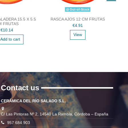
Out-of-Stock
LADERA 15.5 X 5.5
RASCA AJOS 12 CM FRUTAS
CUE
M FRUTAS
€4.91
€10.14
View
Add to cart
Contact us
CERÁMICA DEL RÍO SALADO S.L.
C/ Las Pintoras Nº 2, 14540 La Rambla, Córdoba – España
957 684 903