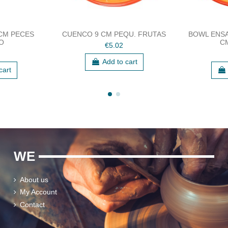
 CM PECES
CUENCO 9 CM PEQU. FRUTAS
BOWL ENSA
O
C
€5.02
Add to cart
cart
WE
About us
My Account
Contact