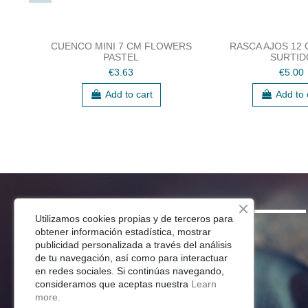
CUENCO MINI 7 CM FLOWERS
RASCA AJOS 12
PASTEL
SURTID
€3.63
€5.00
Add to cart
Add to 
SHOP
Utilizamos cookies propias y de terceros para
obtener información estadística, mostrar
Menaje Mesa
publicidad personalizada a través del análisis
de tu navegación, así como para interactuar
Para Tu Cocina
en redes sociales. Si continúas navegando,
Decoracion
consideramos que aceptas nuestra
Learn
Jardín
more.