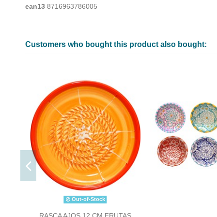
ean13
8716963786005
Customers who bought this product also bought:
Out-of-Stock
RASCA AJOS 12 CM FRUTAS