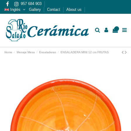
957 684 903
Inglés
Gallery
Contact
About us
0
Home
Menaje Mesa
Ensaladeras
ENSALADERA MINI 12 cm FRUTAS