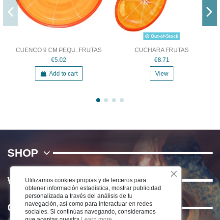
Out-of-Stock
CUENCO 9 CM PEQU. FRUTAS
CUCHARA FRUTAS
€5.02
€8.71
Add to cart
View
SHOP
WE
Utilizamos cookies propias y de terceros para
obtener información estadística, mostrar publicidad
personalizada a través del análisis de tu
navegación, así como para interactuar en redes
Contact us
sociales. Si continúas navegando, consideramos
que aceptas nuestra
Learn more.