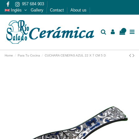
957 684 903
Inglés
Gallery
Contact
About us
0
Home
Para Tu Cocina
CUCHARA CENEFAS AZUL 22 X 7 CM 5 D