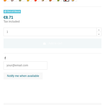
Out-of-Stock
€8.71
Tax included
Add to cart