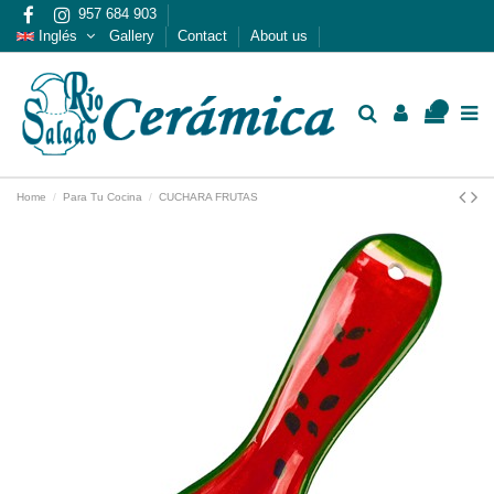
957 684 903
Inglés
Gallery
Contact
About us
0
Home
Para Tu Cocina
CUCHARA FRUTAS