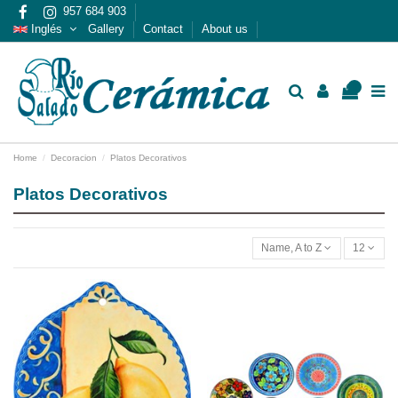
957 684 903
Inglés
Gallery
Contact
About us
0
Home
Decoracion
Platos Decorativos
Platos Decorativos
Name, A to Z
12