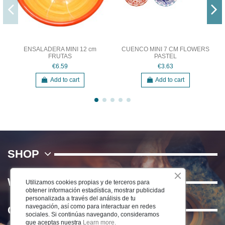
ENSALADERA MINI 12 cm
CUENCO MINI 7 CM FLOWERS
FRUTAS
PASTEL
€6.59
€3.63
Add to cart
Add to cart
SHOP
WE
Utilizamos cookies propias y de terceros para
obtener información estadística, mostrar publicidad
personalizada a través del análisis de tu
navegación, así como para interactuar en redes
Contact us
sociales. Si continúas navegando, consideramos
que aceptas nuestra
Learn more.