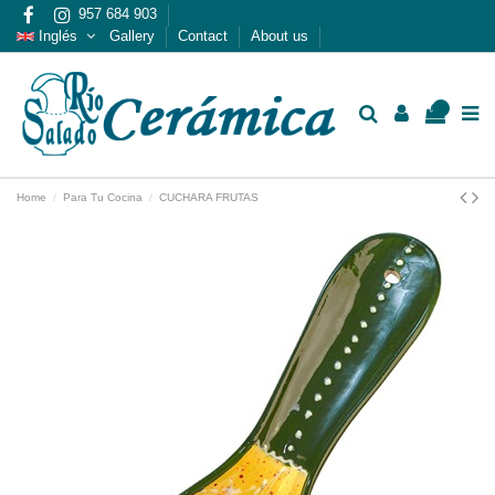
957 684 903
Inglés
Gallery
Contact
About us
0
Home
Para Tu Cocina
CUCHARA FRUTAS