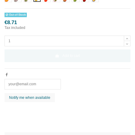
Out-of-Stock
€8.71
Tax included
Add to cart