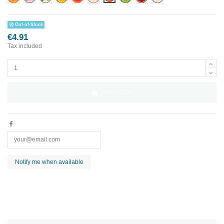
Out-of-Stock
€4.91
Tax included
Add to cart