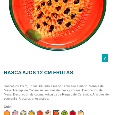
RASCA AJOS 12 CM FRUTAS
Rascaajos 12cm, Frutas. Pintado a mano.Fabricado a mano.
Menaje de
Mesa. Menaje de Cocina. Accesorios de mesa y cocina. Decoración de
Mesa. Decoración de cocina. Artículos de Regalo de Cerámica. Artículos de
souvenirs. Artículos artesanales.
Color
Diseño 1
Diseño 10
Diseño 2
Diseño 3
Diseño 4
Diseño 5
Diseño 6
Diseño 7
Diseño 8
Diseño 9