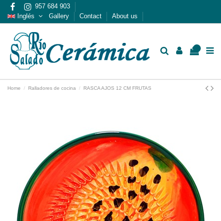
957 684 903
Inglés
Gallery
Contact
About us
0
Home
Ralladores de cocina
RASCA AJOS 12 CM FRUTAS