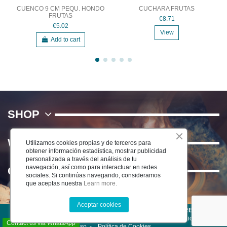
CUENCO 9 CM PEQU. HONDO
CUCHARA FRUTAS
FRUTAS
€8.71
€5.02
View
Add to cart
SHOP
WE
Utilizamos cookies propias y de terceros para
obtener información estadística, mostrar publicidad
personalizada a través del análisis de tu
navegación, así como para interactuar en redes
Contact us
sociales. Si continúas navegando, consideramos
que aceptas nuestra
Learn more.
Aceptar cookies
©2022 CERÁMICA DEL RÍO SALADO S.L . TODOS LOS DERECHOS
RESERVADOS -
Aviso Legal
-
Política de Privacidad
-
Condiciones de
Contact us via WhatsApp
uso
-
Política de Cookies