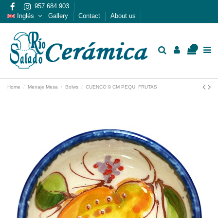
957 684 903
Inglés
Gallery
Contact
About us
0
Home
Menaje Mesa
Bolws
CUENCO 9 CM PEQU. FRUTAS