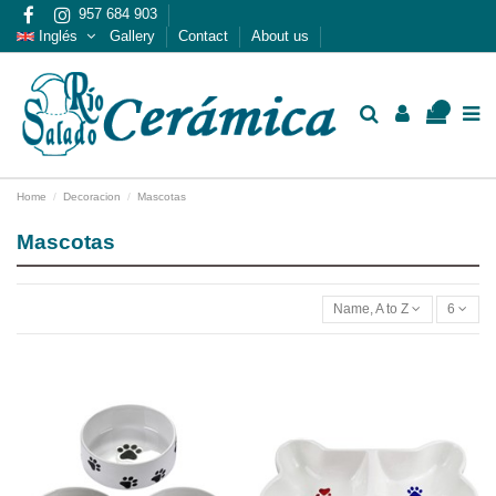
957 684 903
Inglés
Gallery
Contact
About us
0
Home
Decoracion
Mascotas
Mascotas
Name, A to Z
6